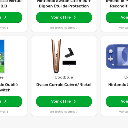
esso Vertuo
Nintendo Switch Lite Bleu +
iPhone 16 P
90.B
Bigben Étui de Protection
Recondit
e
Voir offre
Voi
ffres
Voir toutes les offres
Voir to
ue
Coolblue
C
nde Oublié
Dyson Corrale Cuivré/Nickel
Nintendo 
witch
e
Voir offre
Voi
ffres
Voir toutes les offres
Voir to