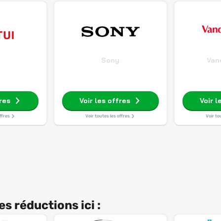
Sony
Van
fres
Voir les offres
Voir l
ffres
Voir toutes les offres
Voir to
s réductions ici :