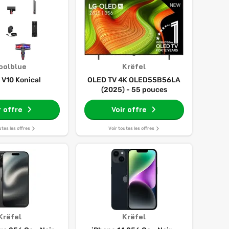
oolblue
Krëfel
 V10 Konical
OLED TV 4K OLED55B56LA
(2025) - 55 pouces
r offre
Voir offre
utes les offres
Voir toutes les offres
Krëfel
Krëfel