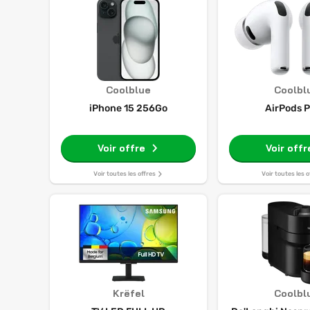
Coolblue
Coolbl
iPhone 15 256Go
AirPods P
Voir offre
Voir offr
Voir toutes les offres
Voir toutes les o
Krëfel
Coolbl