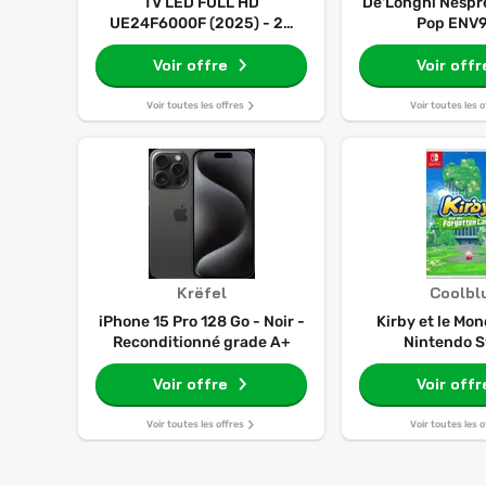
TV LED FULL HD
De'Longhi Nespr
UE24F6000F (2025) - 24
Pop ENV
pouces
Voir offre
Voir offr
Voir toutes les offres
Voir toutes les o
Krëfel
Coolbl
iPhone 15 Pro 128 Go - Noir -
Kirby et le Mo
Reconditionné grade A+
Nintendo S
Voir offre
Voir offr
Voir toutes les offres
Voir toutes les o