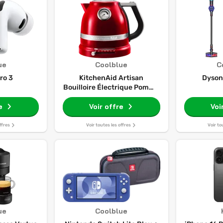
ue
Coolblue
C
ro 3
KitchenAid Artisan
Dyson
Bouilloire Électrique Pomme
d'Amour
e
Voir offre
Voi
ffres
Voir toutes les offres
Voir to
ue
Coolblue