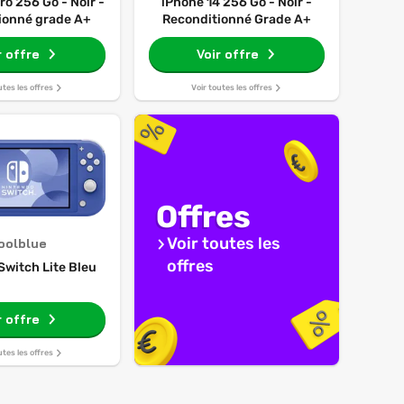
ro 256 Go - Noir -
iPhone 14 256 Go - Noir -
ionné grade A+
Reconditionné Grade A+
r offre
Voir offre
utes les offres
Voir toutes les offres
Offres
Voir toutes les
oolblue
offres
Switch Lite Bleu
r offre
utes les offres