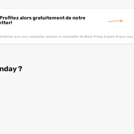
 Profitez alors gratuitement de notre
tter!
onfirmez que vous souhaitez recevoir la newsletter de Black Friday Expert et que vou
onday ?