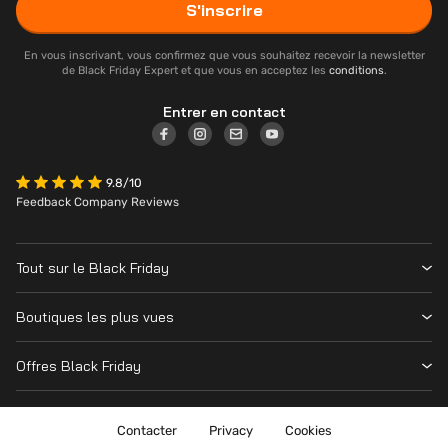
S'inscrire
En vous inscrivant, vous confirmez que vous souhaitez recevoir la newsletter
de Black Friday Expert et que vous en acceptez les
conditions
.
Entrer en contact
9.8/10
Feedback Company Reviews
Tout sur le Black Friday
Contacter
Boutiques les plus vues
Date
Vanden Borre
Magasins
Offres Black Friday
Krëfel
Cyber Monday
Toutes les offres
MediaMarkt
Nintendo Switch
Contacter
Privacy
Cookies
Amazon