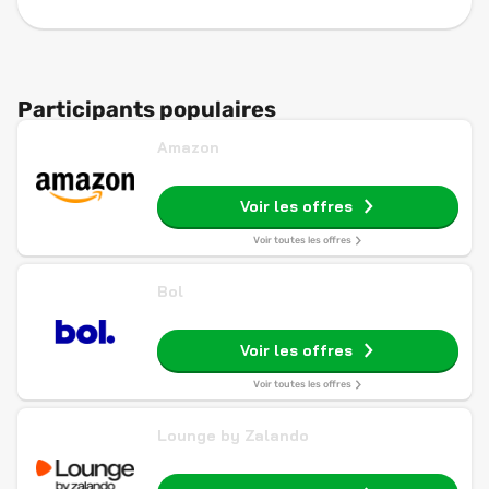
Participants populaires
Amazon
Voir les offres
Voir toutes les offres
Bol
Voir les offres
Voir toutes les offres
Lounge by Zalando