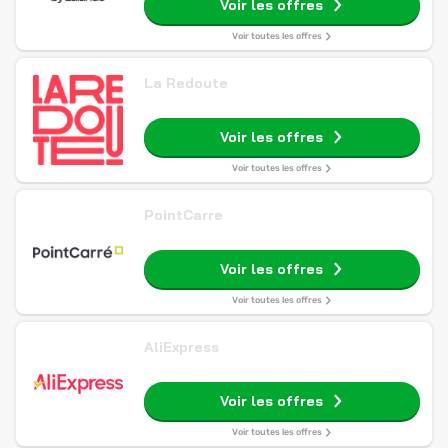
Voir les offres
Voir toutes les offres
La Redoute
Voir les offres
Voir toutes les offres
PointCarre
Voir les offres
Voir toutes les offres
AliExpress
Voir les offres
Voir toutes les offres