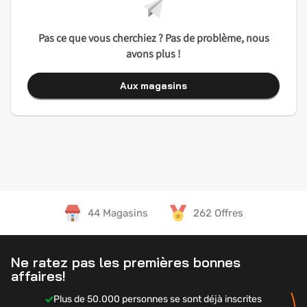
Pas ce que vous cherchiez ? Pas de problème, nous
avons plus !
Aux magasins
44 Magasins
262 Offres
Ne ratez pas les premières bonnes
affaires!
Plus de 50.000 personnes se sont déjà inscrites