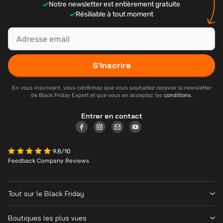
Notre newsletter est entièrement gratuite
Résiliable à tout moment
S'inscrire
En vous inscrivant, vous confirmez que vous souhaitez recevoir la newsletter
de Black Friday Expert et que vous en acceptez les
conditions
.
Entrer en contact
9.8/10
Feedback Company Reviews
Tout sur le Black Friday
Contacter
Boutiques les plus vues