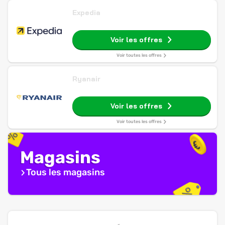
Expedia
Voir les offres
Voir toutes les offres
Ryanair
Voir les offres
Voir toutes les offres
Magasins
Tous les magasins