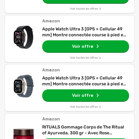
Voir toutes les offres
Amazon
Apple Watch Ultra 3 [GPS + Cellular 49
mm] Montre connectée course à pied et
multisport avec boîtier titane Noir et
Voir offre
Boucle Alpine noir. Communications
satellite, suivi santé et activité
Voir toutes les offres
Amazon
Apple Watch Ultra 3 [GPS + Cellular 49
mm] Montre connectée course à pied et
multisport avec boîtier titane Naturel et
Voir offre
Bracelet Ocean Bleu maritime.
Communications satellite, suivi santé et
activité
Voir toutes les offres
Amazon
RITUALS Gommage Corps de The Ritual
of Ayurveda, 300 gr - Avec Rose
Indienne, Huile d'Amande Douce & Sel