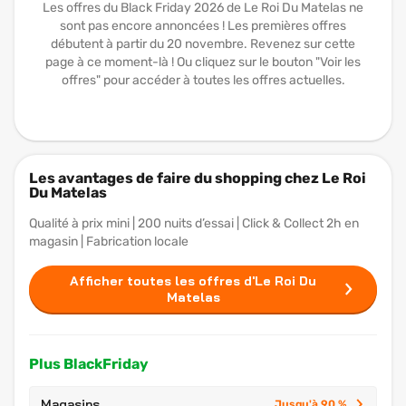
Les offres du Black Friday 2026 de Le Roi Du Matelas ne
sont pas encore annoncées ! Les premières offres
débutent à partir du 20 novembre. Revenez sur cette
page à ce moment-là ! Ou cliquez sur le bouton "Voir les
offres" pour accéder à toutes les offres actuelles.
Les avantages de faire du shopping chez Le Roi
Du Matelas
Qualité à prix mini | 200 nuits d’essai | Click & Collect 2h en
magasin | Fabrication locale
Afficher toutes les offres d'Le Roi Du
Matelas
Plus BlackFriday
Magasins
Jusqu'à 90 %