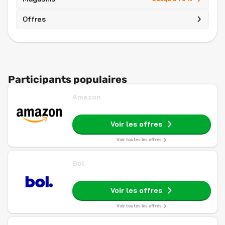
Offres
Participants populaires
Amazon
Voir les offres
Voir toutes les offres
Bol
Voir les offres
Voir toutes les offres