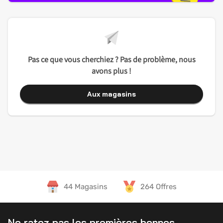
Pas ce que vous cherchiez ? Pas de problème, nous
avons plus !
Aux magasins
44 Magasins
264 Offres
Ne ratez pas les premières bonnes