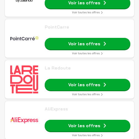
Voir les offres
Voir toutes les offres
PointCarre
Voir les offres
Voir toutes les offres
La Redoute
Voir les offres
Voir toutes les offres
AliExpress
Voir les offres
Voir toutes les offres