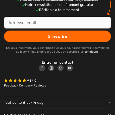
Notre newsletter est entièrement gratuite
Résiliable à tout moment
S'inscrire
En vous inscrivant, vous confirmez que vous souhaitez recevoir la newsletter
de Black Friday Expert et que vous en acceptez les
conditions
.
Entrer en contact
9.8/10
Feedback Company Reviews
Tout sur le Black Friday
Contacter