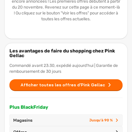
encore annoncées ! Les premières offres débutent à partir
du 20 novembre. Revenez sur cette page à ce moment-là
! Ou cliquez sur le bouton "Voir les offres" pour accéder à
toutes les offres actuelles.
Les avantages de faire du shopping chez Pink
Gellac
Commandé avant 23:30, expédié aujourd'hui | Garantie de
remboursement de 30 jours
Afficher toutes les offres d'Pink Gellac
Plus BlackFriday
Magasins
Jusqu'à 90 %