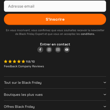
S'inscrire
En vous inscrivant, vous confirmez que vous souhaitez recevoir la newsletter
de Black Friday Expert et que vous en acceptez les
conditions
.
Entrer en contact
9.8/10
Feedback Company Reviews
Tout sur le Black Friday
Contacter
Boutiques les plus vues
Date
Vanden Borre
Magasins
Offres Black Friday
Krëfel