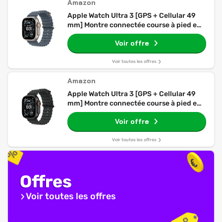
Amazon
Apple Watch Ultra 3 [GPS + Cellular 49
mm] Montre connectée course à pied et
multisport avec boîtier titane Naturel et
Voir offre
Bracelet Ocean Bleu maritime.
Communications satellite, suivi santé et
activité
Voir toutes les offres
Amazon
Apple Watch Ultra 3 [GPS + Cellular 49
mm] Montre connectée course à pied et
multisport avec boîtier titane Noir et
Voir offre
Bracelet Ocean Noir. Communications
satellite, suivi santé et activité
Voir toutes les offres
Offres
Voir toutes les offres