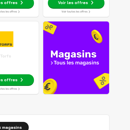
es offres
Voir les offres
utes les offres
Voir toutes les offres
Magasins
Torfs
Tous les magasins
es offres
utes les offres
x magasins