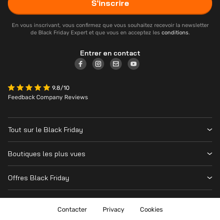
S'inscrire
En vous inscrivant, vous confirmez que vous souhaitez recevoir la newsletter
de Black Friday Expert et que vous en acceptez les
conditions
.
Entrer en contact
9.8/10
Feedback Company Reviews
Tout sur le Black Friday
Contacter
Boutiques les plus vues
Date
Vanden Borre
Magasins
Offres Black Friday
Krëfel
Cyber Monday
Toutes les offres
MediaMarkt
Nintendo Switch
Contacter
Privacy
Cookies
Amazon