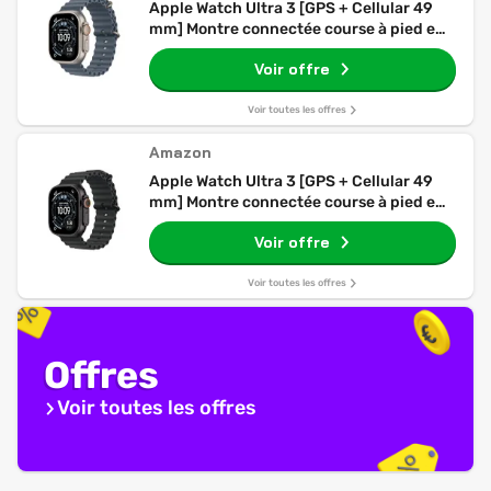
Apple Watch Ultra 3 [GPS + Cellular 49
mm] Montre connectée course à pied et
multisport avec boîtier titane Naturel et
Voir offre
Bracelet Ocean Bleu maritime.
Communications satellite, suivi santé et
activité
Voir toutes les offres
Amazon
Apple Watch Ultra 3 [GPS + Cellular 49
mm] Montre connectée course à pied et
multisport avec boîtier titane Noir et
Voir offre
Bracelet Ocean Noir. Communications
satellite, suivi santé et activité
Voir toutes les offres
Offres
Voir toutes les offres