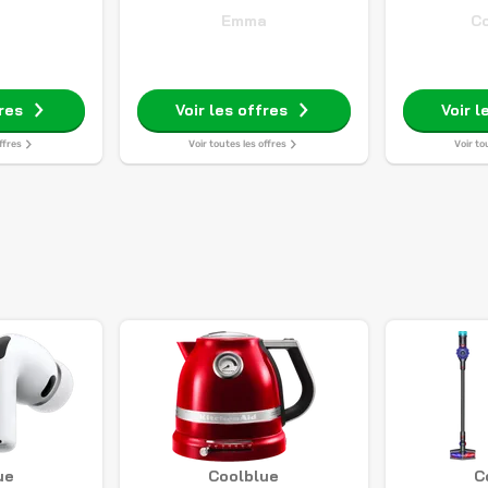
Emma
C
fres
Voir les offres
Voir l
ffres
Voir toutes les offres
Voir to
ue
Coolblue
C