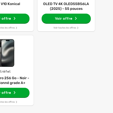
 V10 Konical
OLED TV 4K OLED55B56LA
(2025) - 55 pouces
r offre
Voir offre
utes les offres
Voir toutes les offres
Krëfel
ro 256 Go - Noir -
ionné grade A+
r offre
utes les offres