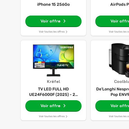
iPhone 15 256Go
AirPods P
Voir offre
Voir offr
Voir toutes les offres
Voir toutes les o
Krëfel
Coolbl
TV LED FULL HD
De'Longhi Nespr
UE24F6000F (2025) - 24
Pop ENV
pouces
Voir offre
Voir offr
Voir toutes les offres
Voir toutes les o