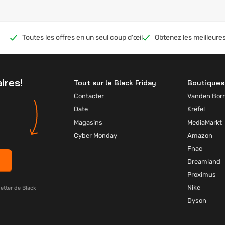
Toutes les offres en un seul coup d'œil
Obtenez les meilleures
ires!
Tout sur le Black Friday
Boutiques 
Contacter
Vanden Borr
Date
Krëfel
Magasins
MediaMarkt
Cyber Monday
Amazon
Fnac
Dreamland
Proximus
Nike
etter de Black
Dyson