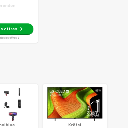
orendon
es offres
utes les offres
oolblue
Krëfel