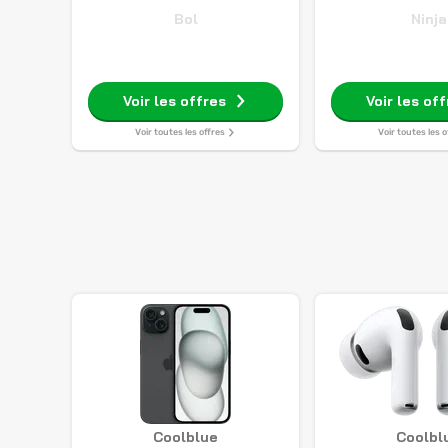
Bol
Ninja
Voir les offres
Voir les of
Voir toutes les offres
Voir toutes les o
Coolblue
Coolbl