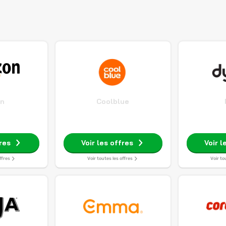
n
Coolblue
fres
Voir les offres
Voir l
ffres
Voir toutes les offres
Voir to