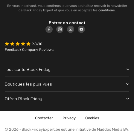
En vous inscrivant, vous confirmez que vous souhaitez recevoir la newsletter
de Black Friday Expert et que vous en acceptez les
conditions
.
Entrer en contact
9.8/10
Feedback Company Reviews
Tout sur le Black Friday
Contacter
Boutiques les plus vues
Date
Vanden Borre
Magasins
Offres Black Friday
Krëfel
Cyber Monday
Toutes les offres
MediaMarkt
Nintendo Switch
Contacter
Privacy
Cookies
Amazon
Playstation
Fnac
© 2026 · BlackFridayExpert.be est une initiative de Maddox Media BV.