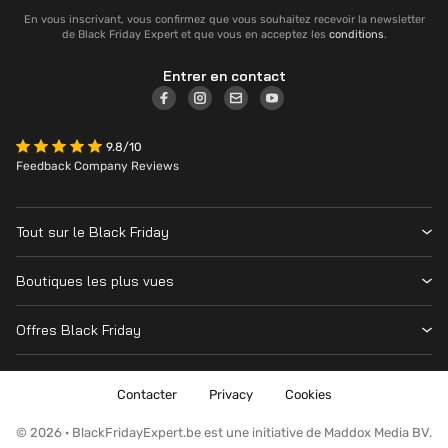
En vous inscrivant, vous confirmez que vous souhaitez recevoir la newsletter
de Black Friday Expert et que vous en acceptez les
conditions
.
Entrer en contact
9.8/10
Feedback Company Reviews
Tout sur le Black Friday
Contacter
Boutiques les plus vues
Date
Vanden Borre
Magasins
Offres Black Friday
Krëfel
Cyber Monday
Toutes les offres
MediaMarkt
Nintendo Switch
Contacter
Privacy
Cookies
Amazon
Playstation
Fnac
© 2026 · BlackFridayExpert.be est une initiative de Maddox Media BV.