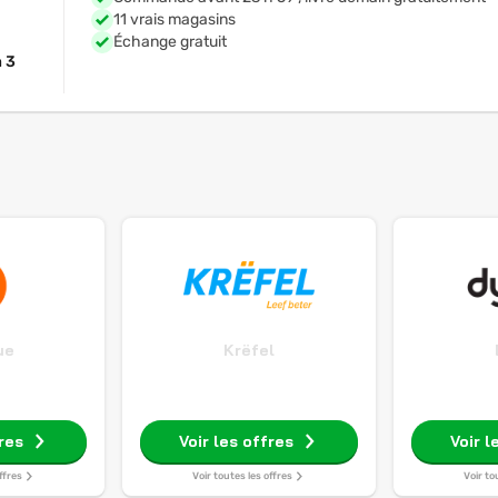
11 vrais magasins
Échange gratuit
 3
ue
Krëfel
fres
Voir les offres
Voir l
ffres
Voir toutes les offres
Voir to