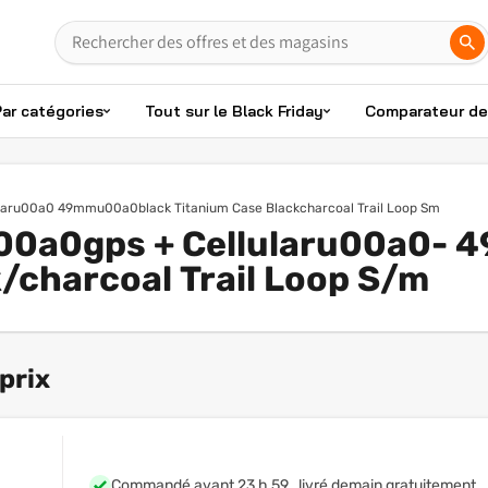
Par catégories
Tout sur le Black Friday
Comparateur de 
ularu00a0 49mmu00a0black Titanium Case Blackcharcoal Trail Loop Sm
u00a0gps + Cellularu00a0-
k/charcoal Trail Loop S/m
prix
Commandé avant 23 h 59 , livré demain gratuitement