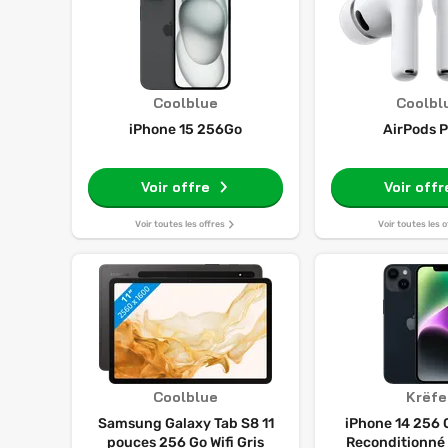
Coolblue
Coolbl
iPhone 15 256Go
AirPods P
Voir offre
Voir offr
Voir toutes les offres
Voir toutes les o
Coolblue
Krëfe
Samsung Galaxy Tab S8 11
iPhone 14 256 G
pouces 256 Go Wifi Gris
Reconditionné