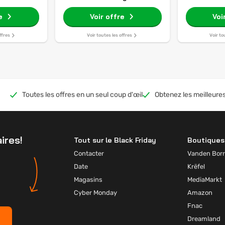
e
Voir offre
Voi
ffres
Voir toutes les offres
Voir to
Toutes les offres en un seul coup d'œil
Obtenez les meilleures
ires!
Tout sur le Black Friday
Boutiques 
Contacter
Vanden Borr
Date
Krëfel
Magasins
MediaMarkt
Cyber Monday
Amazon
Fnac
Dreamland