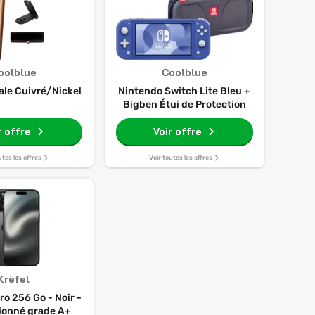
oolblue
Coolblue
ale Cuivré/Nickel
Nintendo Switch Lite Bleu +
Bigben Étui de Protection
r offre
Voir offre
utes les offres
Voir toutes les offres
Krëfel
ro 256 Go - Noir -
ionné grade A+