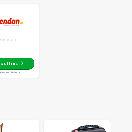
orendon
es offres
utes les offres