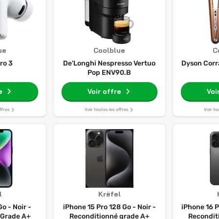
ue
Coolblue
C
ro 3
De'Longhi Nespresso Vertuo
Dyson Corr
Pop ENV90.B
e
Voir offre
Voi
ffres
Voir toutes les offres
Voir to
l
Krëfel
o - Noir -
iPhone 15 Pro 128 Go - Noir -
iPhone 16 P
 Grade A+
Reconditionné grade A+
Recondit