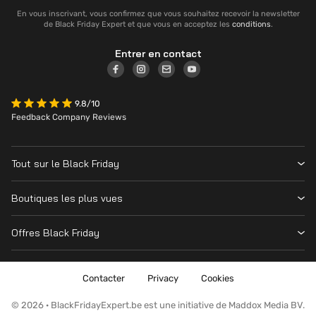
En vous inscrivant, vous confirmez que vous souhaitez recevoir la newsletter
de Black Friday Expert et que vous en acceptez les
conditions
.
Entrer en contact
9.8/10
Feedback Company Reviews
Tout sur le Black Friday
Contacter
Boutiques les plus vues
Date
Vanden Borre
Magasins
Offres Black Friday
Krëfel
Cyber Monday
Toutes les offres
MediaMarkt
Nintendo Switch
Contacter
Privacy
Cookies
Amazon
Playstation
Fnac
© 2026 · BlackFridayExpert.be est une initiative de Maddox Media BV.