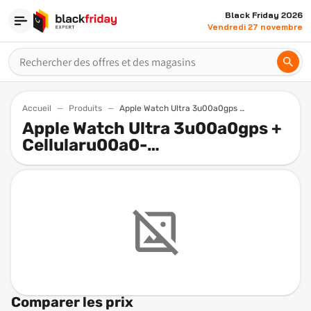
Black Friday 2026
Vendredi 27 novembre
Accueil
Produits
Apple Watch Ultra 3u00a0gps Cellularu00a0 49mmu00a0natural Titanium Case Bluebright Blue Trail Loop
Apple Watch Ultra 3u00a0gps +
Cellularu00a0-
49mmu00a0natural Titanium
Case - Blue/bright Blue Trail
Loop S/m
Comparer les prix