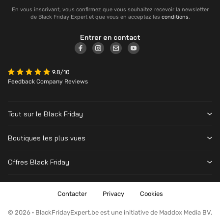
En vous inscrivant, vous confirmez que vous souhaitez recevoir la newsletter
de Black Friday Expert et que vous en acceptez les
conditions
.
Entrer en contact
9.8/10
Feedback Company Reviews
Tout sur le Black Friday
Contacter
Boutiques les plus vues
Date
Vanden Borre
Magasins
Offres Black Friday
Krëfel
Cyber Monday
Toutes les offres
MediaMarkt
Nintendo Switch
Contacter
Privacy
Cookies
Amazon
Playstation
Fnac
© 2026 · BlackFridayExpert.be est une initiative de Maddox Media BV.