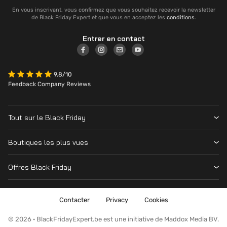
En vous inscrivant, vous confirmez que vous souhaitez recevoir la newsletter
de Black Friday Expert et que vous en acceptez les
conditions
.
Entrer en contact
9.8/10
Feedback Company Reviews
Tout sur le Black Friday
Contacter
Boutiques les plus vues
Date
Vanden Borre
Magasins
Offres Black Friday
Krëfel
Cyber Monday
Toutes les offres
MediaMarkt
Nintendo Switch
Contacter
Privacy
Cookies
Amazon
Playstation
Fnac
© 2026 · BlackFridayExpert.be est une initiative de Maddox Media BV.