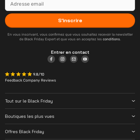
S'inscrire
En vous inscrivant, vous confirmez que vous souhaitez recevoir la newsletter
de Black Friday Expert et que vous en acceptez les
conditions
.
Entrer en contact
9.8/10
Feedback Company Reviews
Tout sur le Black Friday
Contacter
Boutiques les plus vues
Date
Vanden Borre
Magasins
Offres Black Friday
Krëfel
Cyber Monday