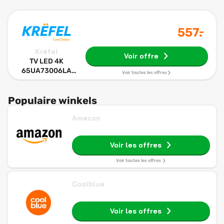
-
557
.
Krëfel
Voir offre
TV LED 4K
65UA73006LA
Voir toutes les offres
(2025) - 65
pouces
Populaire winkels
Amazon
Voir les offres
Voir toutes les offres
Coolblue
Voir les offres