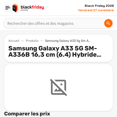
Black Friday 2026
Vendredi 27 novembre
Accueil
Produits
Samsung Galaxy A33 5g Sm A336b 163 Cm 6 4 Hybride Dual Sim Android 12 Usb Type C 6 Go 128 Go 5000 Mah
Samsung Galaxy A33 5G SM-
A336B 16,3 cm (6.4) Hybride
Dual SIM Android 12 USB Type-C
6 Go 128 Go 5000 mAh Noir
(reconditionné)
Comparer les prix