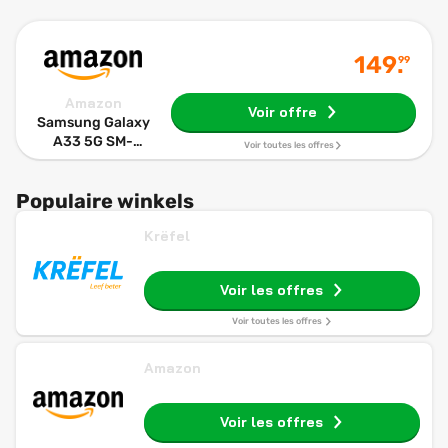
149
.
99
Amazon
Voir offre
Samsung Galaxy
A33 5G SM-
Voir toutes les offres
A336B 16,3 cm
(6,4) Hybride
Populaire winkels
Double SIM
Android 12 USB
Krëfel
Type-C 6 Go 128
Go Noir 5000
mAh
Voir les offres
Voir toutes les offres
Amazon
Voir les offres