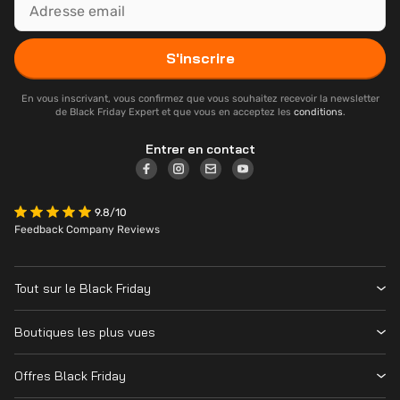
S'inscrire
En vous inscrivant, vous confirmez que vous souhaitez recevoir la newsletter
de Black Friday Expert et que vous en acceptez les
conditions
.
Entrer en contact
9.8/10
Feedback Company Reviews
Tout sur le Black Friday
Contacter
Boutiques les plus vues
Date
Vanden Borre
Magasins
Offres Black Friday
Krëfel
Cyber Monday