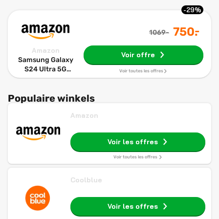
-29%
-
750
.
1069-
Amazon
Voir offre
Samsung Galaxy
S24 Ultra 5G
Voir toutes les offres
256GB/12GB
Dual SIM Titanio
Populaire winkels
Negro
Amazon
Voir les offres
Voir toutes les offres
Coolblue
Voir les offres