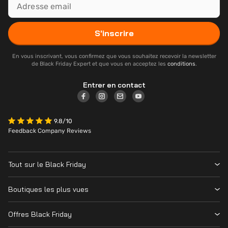
S'inscrire
En vous inscrivant, vous confirmez que vous souhaitez recevoir la newsletter
de Black Friday Expert et que vous en acceptez les
conditions
.
Entrer en contact
9.8/10
Feedback Company Reviews
Tout sur le Black Friday
Contacter
Boutiques les plus vues
Date
Vanden Borre
Magasins
Offres Black Friday
Krëfel
Cyber Monday