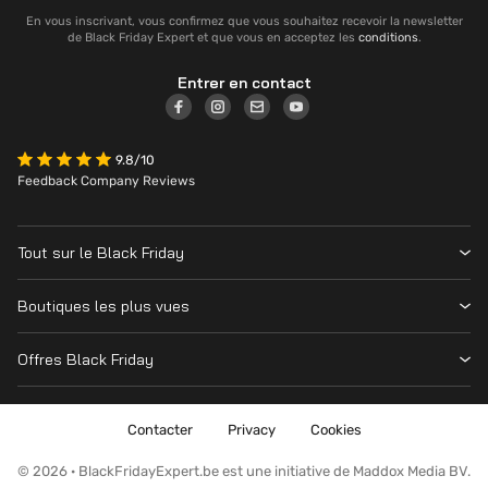
En vous inscrivant, vous confirmez que vous souhaitez recevoir la newsletter
de Black Friday Expert et que vous en acceptez les
conditions
.
Entrer en contact
9.8/10
Feedback Company Reviews
Tout sur le Black Friday
Contacter
Boutiques les plus vues
Date
Vanden Borre
Magasins
Offres Black Friday
Krëfel
Cyber Monday
Toutes les offres
MediaMarkt
Nintendo Switch
Contacter
Privacy
Cookies
Amazon
Playstation
Fnac
© 2026 · BlackFridayExpert.be est une initiative de Maddox Media BV.