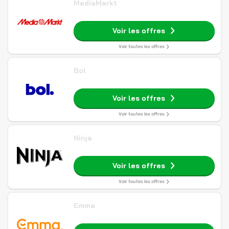
MediaMarkt
Voir les offres
Voir toutes les offres
Bol
Voir les offres
Voir toutes les offres
Ninja
Voir les offres
Voir toutes les offres
Emma