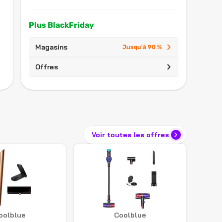
Plus BlackFriday
Magasins
Jusqu'à 90 %
Offres
Voir toutes les offres
oolblue
Coolblue