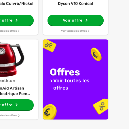
ale Cuivré/Nickel
Dyson V10 Konical
r offre
Voir offre
utes les offres
Voir toutes les offres
Offres
Voir toutes les
oolblue
offres
nAid Artisan
 Électrique Pomme
'Amour
r offre
utes les offres