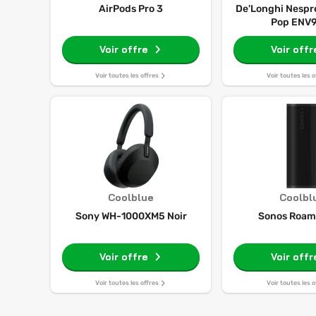
AirPods Pro 3
De'Longhi Nespr
Pop ENV
Voir offre
Voir offr
Voir toutes les offres
Voir toutes les o
Coolblue
Coolbl
Sony WH-1000XM5 Noir
Sonos Roam 
Voir offre
Voir offr
Voir toutes les offres
Voir toutes les o