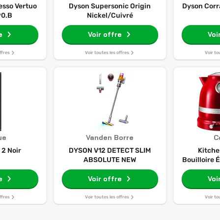
esso Vertuo
Dyson Supersonic Origin
Dyson Corr
90.B
Nickel/Cuivré
e
Voir offre
Voi
ffres
Voir toutes les offres
Voir to
ue
Vanden Borre
C
2 Noir
DYSON V12 DETECT SLIM
Kitche
ABSOLUTE NEW
Bouilloire
d
e
Voir offre
Voi
ffres
Voir toutes les offres
Voir to