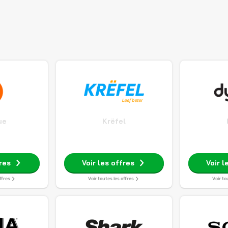
ue
Krëfel
fres
Voir les offres
Voir l
ffres
Voir toutes les offres
Voir to