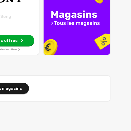
Magasins
Sony
Tous les magasins
es offres
utes les offres
x magasins