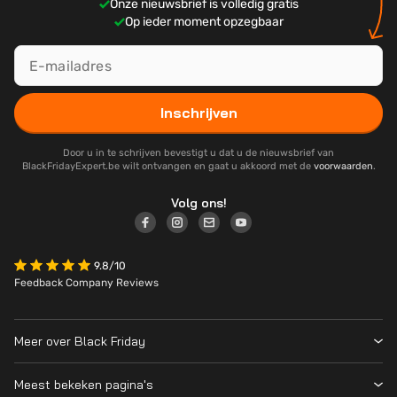
Onze nieuwsbrief is volledig gratis
Op ieder moment opzegbaar
Inschrijven
Door u in te schrijven bevestigt u dat u de nieuwsbrief van
BlackFridayExpert.be wilt ontvangen en gaat u akkoord met de
voorwaarden
.
Volg ons!
9.8/10
Feedback Company Reviews
Meer over Black Friday
Black Friday 2026
Meest bekeken pagina's
Over ons