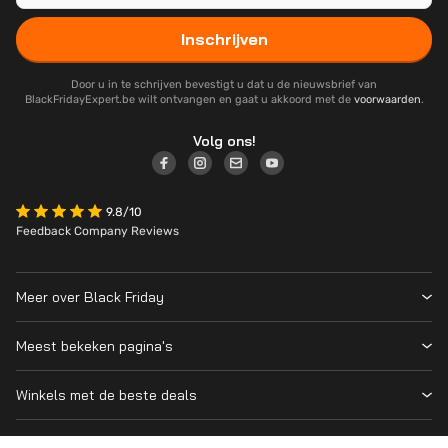
Inschrijven
Door u in te schrijven bevestigt u dat u de nieuwsbrief van
BlackFridayExpert.be wilt ontvangen en gaat u akkoord met de
voorwaarden
.
Volg ons!
9.8/10
Feedback Company Reviews
Meer over Black Friday
Black Friday 2026
Meest bekeken pagina's
Over ons
Alle deelnemende winkels
Contact
Winkels met de beste deals
Black Friday Deals
Blog
MediaMarkt
PS5
Wanneer is Black Friday?