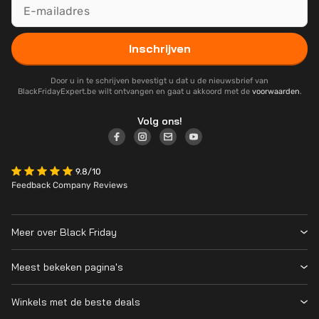
Inschrijven
Door u in te schrijven bevestigt u dat u de nieuwsbrief van
BlackFridayExpert.be wilt ontvangen en gaat u akkoord met de
voorwaarden
.
Volg ons!
9.8/10
Feedback Company Reviews
Meer over Black Friday
Black Friday 2026
Meest bekeken pagina's
Over ons
Alle deelnemende winkels
Contact
Winkels met de beste deals
Black Friday Deals
Blog