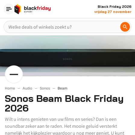
Black Friday 2026
vrijdag 27 november
Home
Audio
Sonos
Beam
Sonos Beam Black Friday
2026
Wilt u intens genieten van uw films en series? Dan is een
soundbar zeker aan te raden. Het mooie geluid versterkt
namelijk het kijkplezier waardoor u nog meer geniet. U kunt