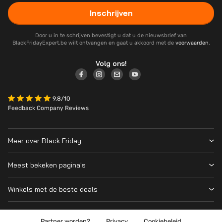
Inschrijven
Door u in te schrijven bevestigt u dat u de nieuwsbrief van
BlackFridayExpert.be wilt ontvangen en gaat u akkoord met de
voorwaarden
.
Volg ons!
9.8/10
Feedback Company Reviews
Meer over Black Friday
Black Friday 2026
Meest bekeken pagina's
Over ons
Alle deelnemende winkels
Contact
Winkels met de beste deals
Black Friday Deals
Blog
MediaMarkt
PS5
Wanneer is Black Friday?
Coolblue
Partner worden?
Privacy
Cookiebeleid