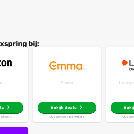
spring bij:
n
Emma
Lounge
ls
Bekijk deals
Beki
e winkel
Alle deals van deze winkel
Alle deal