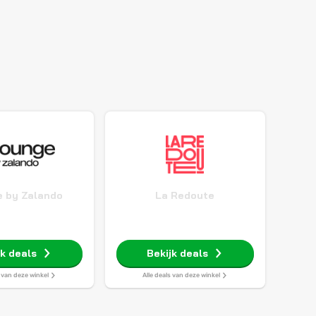
 by Zalando
La Redoute
jk deals
Bekijk deals
s van deze winkel
Alle deals van deze winkel