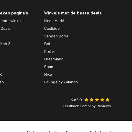
eken pagina's
Winkels met de beste deals
mende winkels
MediaMarkt
 Deals
Coolblue
Vanden Borre
itch 2
Bol
Krëfel
Dreamland
Fnac
X
Nike
ten
Lounge by Zalando
9.8/10
Feedback Company Reviews