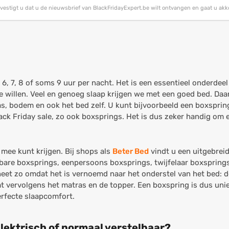
bevestigt u dat u de nieuwsbrief van BlackFridayExpert.be wilt ontvangen en gaat u ak
 6, 7, 8 of soms 9 uur per nacht. Het is een essentieel onderdee
willen. Veel en genoeg slaap krijgen we met een goed bed. Daar
s, bodem en ook het bed zelf. U kunt bijvoorbeeld een boxspring
lack Friday sale, zo ook boxsprings. Het is dus zeker handig om
mee kunt krijgen. Bij shops als
Beter Bed
vindt u een uitgebreid
stelbare boxsprings, eenpersoons boxsprings, twijfelaar boxsprin
eet zo omdat het is vernoemd naar het onderstel van het bed: de
 vervolgens het matras en de topper. Een boxspring is dus uniek
erfecte slaapcomfort.
lektrisch of normaal verstelbaar?