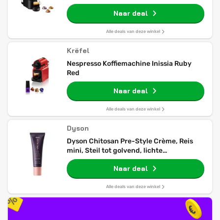
Naar deal
Alle deals van deze winkel
Krëfel
Nespresso Koffiemachine Inissia Ruby
Red
Naar deal
Alle deals van deze winkel
Dyson
Dyson Chitosan Pre-Style Crème, Reis
mini, Steil tot golvend, lichte
conditionering
Naar deal
Alle deals van deze winkel