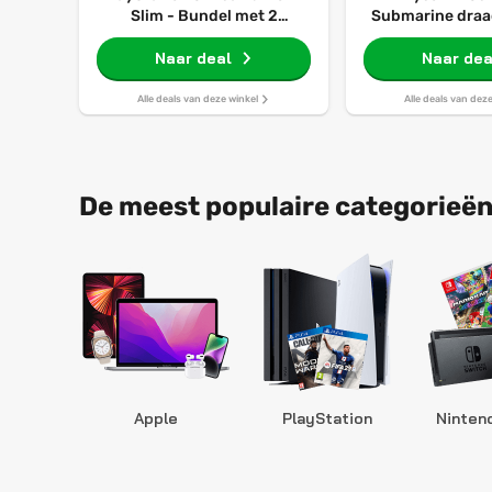
Slim - Bundel met 2
Submarine draad
Dualsense Draadloze
en waterz
Naar deal
Controllers
Naar dea
Alle deals van deze winkel
Alle deals van dez
De meest populaire categorieën
Apple
PlayStation
Ninten