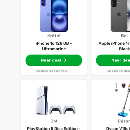
Krëfel
Bol
iPhone 16 128 GB -
Apple iPhone 17
Ultramarine
Black
Naar deal
Naar dea
Alle deals van deze winkel
Alle deals van dez
Bol
Dyso
PlayStation 5 Disc Edition -
Dyson V15s 