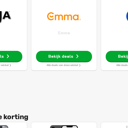
Emma
ls
Bekijk deals
Beki
e winkel
Alle deals van deze winkel
Alle deal
e korting