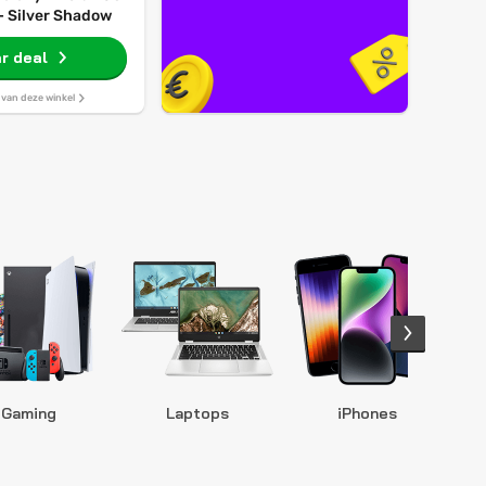
– Silver Shadow
r deal
s van deze winkel
Gaming
Laptops
iPhones
S