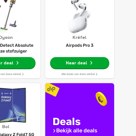
Dyson
Krëfel
 Detect Absolute
Airpods Pro 3
ze stofzuiger
r deal
Naar deal
s van deze winkel
Alle deals van deze winkel
Deals
Bol
Bekijk alle deals
alaxy Z Fold7 5G