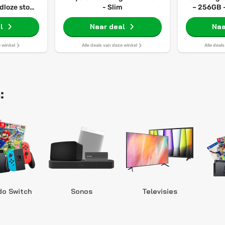
loze stof-
- Slim
– 256GB 
uiger
l
Naar deal
Naa
e winkel
Alle deals van deze winkel
Alle deal
:
do Switch
Sonos
Televisies