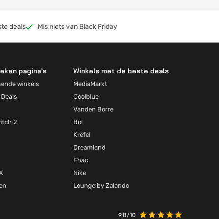
ste deals
Mis niets van Black Friday
eken pagina's
Winkels met de beste deals
mende winkels
MediaMarkt
 Deals
Coolblue
Vanden Borre
itch 2
Bol
Krëfel
Dreamland
Fnac
X
Nike
ten
Lounge by Zalando
9.8/10