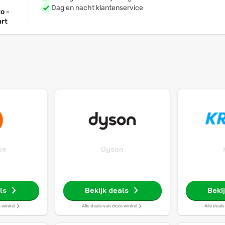
Dag en nacht klantenservice
o -
rt
ue
Dyson
ls
Bekijk deals
Beki
e winkel
Alle deals van deze winkel
Alle deal