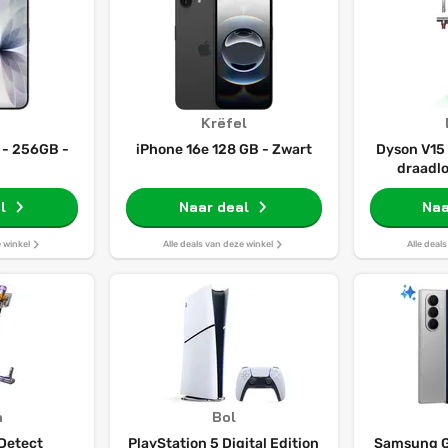
Krëfel
 - 256GB -
iPhone 16e 128 GB - Zwart
Dyson V15
draadlo
l
Naar deal
Naa
e winkel
Alle deals van deze winkel
Alle deal
n
Bol
Detect
PlayStation 5 Digital Edition
Samsung G