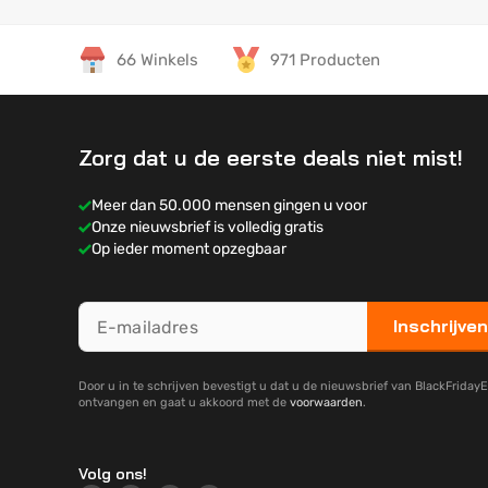
66 Winkels
971 Producten
Zorg dat u de eerste deals niet mist!
Meer dan 50.000 mensen gingen u voor
Onze nieuwsbrief is volledig gratis
Op ieder moment opzegbaar
Inschrijven
Door u in te schrijven bevestigt u dat u de nieuwsbrief van BlackFridayE
ontvangen en gaat u akkoord met de
voorwaarden
.
Volg ons!