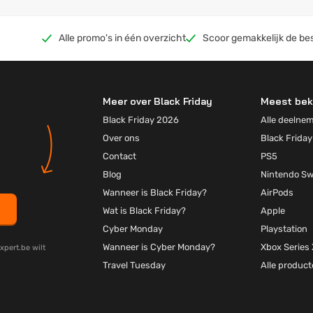
Alle promo's in één overzicht
Scoor gemakkelijk de be
Meer over Black Friday
Meest bek
Black Friday 2026
Alle deelne
Over ons
Black Friday
Contact
PS5
Blog
Nintendo Sw
Wanneer is Black Friday?
AirPods
Wat is Black Friday?
Apple
Cyber Monday
Playstation
Wanneer is Cyber Monday?
Xbox Series 
xpert.be wilt
Travel Tuesday
Alle produc