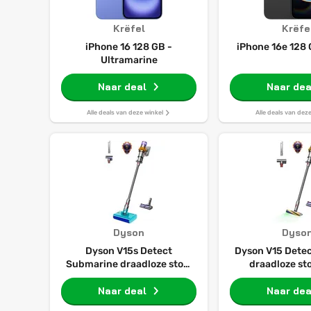
Krëfel
Krëfe
iPhone 16 128 GB -
iPhone 16e 128 
Ultramarine
Naar deal
Naar dea
Alle deals van deze winkel
Alle deals van dez
Dyson
Dyso
Dyson V15s Detect
Dyson V15 Detec
Submarine draadloze stof-
draadloze st
en waterzuiger
Naar deal
Naar dea