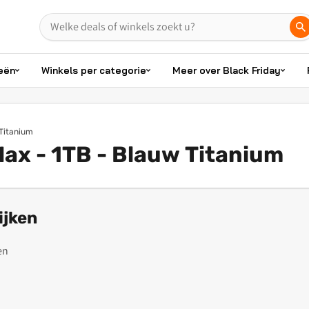
eën
Winkels per categorie
Meer over Black Friday
 Titanium
Max - 1TB - Blauw Titanium
ijken
en