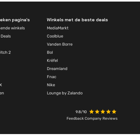
eken pagina's
Winkels met de beste deals
mende winkels
MediaMarkt
 Deals
Coolblue
Vanden Borre
itch 2
Bol
Krëfel
Dreamland
Fnac
X
Nike
ten
Lounge by Zalando
9.8/10
Feedback Company Reviews