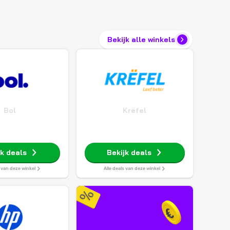
Bekijk alle winkels
Bol
Krëfel
jk deals
Bekijk deals
s van deze winkel
Alle deals van deze winkel