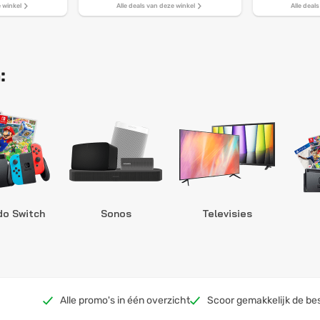
e winkel
Alle deals van deze winkel
Alle deal
:
do Switch
Sonos
Televisies
Alle promo's in één overzicht
Scoor gemakkelijk de be