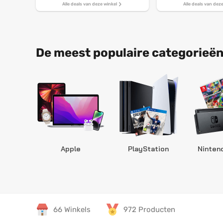
Alle deals van deze winkel
Alle deals van dez
De meest populaire categorieën
Apple
PlayStation
Ninten
66 Winkels
972 Producten