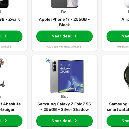
l
Bol
GB - Zwart
Apple iPhone 17 - 256GB -
Air
Black
l
Naar deal
Naa
e winkel
Alle deals van deze winkel
Alle deal
n
Bol
t Absolute
Samsung Galaxy Z Fold7 5G
Samsung 
ofzuiger
– 256GB – Silver Shadow
smartwatch
l
Naar deal
Naa