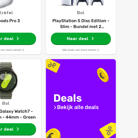
Krëfel
Bol
pods Pro 3
PlayStation 5 Disc Edition -
Slim - Bundel met 2
Dualsense Draadloze
r deal
Naar deal
Controllers
s van deze winkel
Alle deals van deze winkel
Deals
Bol
Bekijk alle deals
Galaxy Watch7 -
 - 44mm - Green
r deal