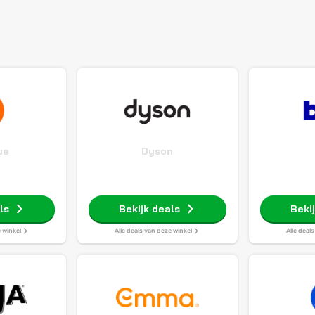
ue
Dyson
ls
Bekijk deals
Beki
e winkel
Alle deals van deze winkel
Alle deal