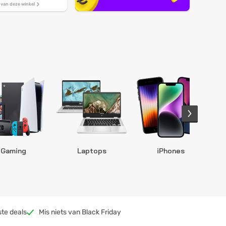
s van deze winkel
Gaming
Laptops
iPhones
S
ste deals
Mis niets van Black Friday