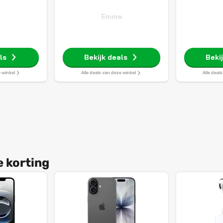
Emma
ls
Bekijk deals
Beki
e winkel
Alle deals van deze winkel
Alle deal
e korting