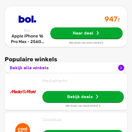
-
947
.
Bol
Naar deal
Apple iPhone 16
Pro Max - 256GB
Alle deals van deze winkel
- Natural
Titanium
Populaire winkels
Bekijk alle winkels
MediaMarkt
Bekijk deals
Alle deals van deze winkel
Coolblue