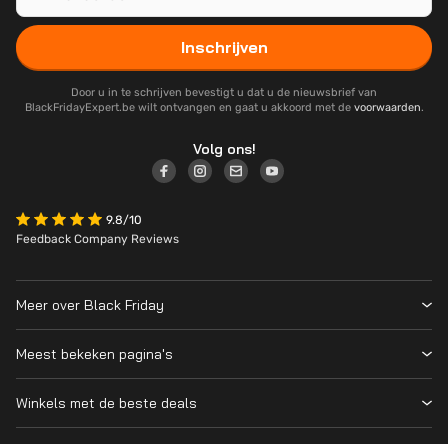
Inschrijven
Door u in te schrijven bevestigt u dat u de nieuwsbrief van
BlackFridayExpert.be wilt ontvangen en gaat u akkoord met de
voorwaarden
.
Volg ons!
9.8/10
Feedback Company Reviews
Meer over Black Friday
Black Friday 2026
Meest bekeken pagina's
Over ons
Alle deelnemende winkels
Contact
Winkels met de beste deals
Black Friday Deals
Blog
MediaMarkt
PS5