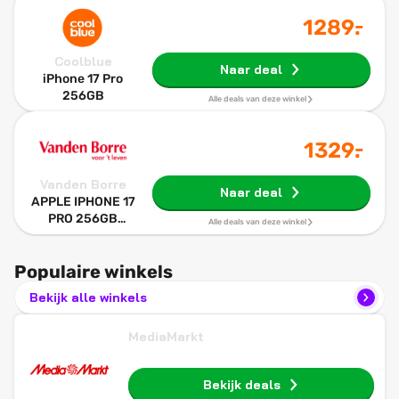
-
1289
.
Coolblue
Naar deal
iPhone 17 Pro
256GB
Alle deals van deze winkel
-
1329
.
Vanden Borre
Naar deal
APPLE IPHONE 17
PRO 256GB
Alle deals van deze winkel
COSMIC ORANGE
Populaire winkels
Bekijk alle winkels
MediaMarkt
Bekijk deals