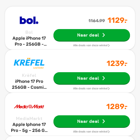
-
1129
.
1164.99
Bol
Naar deal
Apple iPhone 17
Pro - 256GB -
Alle deals van deze winkel
Cosmic Orange
-
1239
.
Krëfel
Naar deal
iPhone 17 Pro
256GB - Cosmic
Alle deals van deze winkel
Orange
-
1289
.
MediaMarkt
Naar deal
Apple Iphone 17
Pro - 5g – 256 Gb
Alle deals van deze winkel
Cosmic Orange