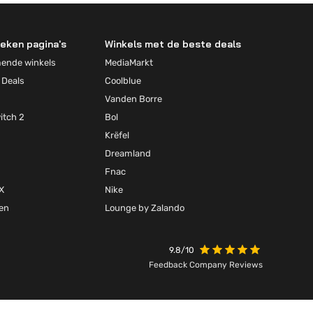
eken pagina's
Winkels met de beste deals
mende winkels
MediaMarkt
 Deals
Coolblue
Vanden Borre
itch 2
Bol
Krëfel
Dreamland
Fnac
X
Nike
ten
Lounge by Zalando
9.8/10
Feedback Company Reviews