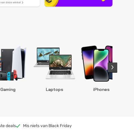
s van deze winkel
Gaming
Laptops
iPhones
S
ste deals
Mis niets van Black Friday