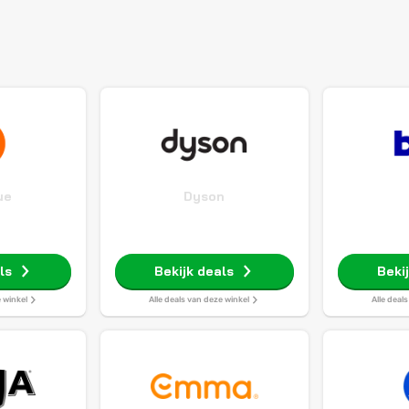
ue
Dyson
ls
Bekijk deals
Beki
e winkel
Alle deals van deze winkel
Alle deal