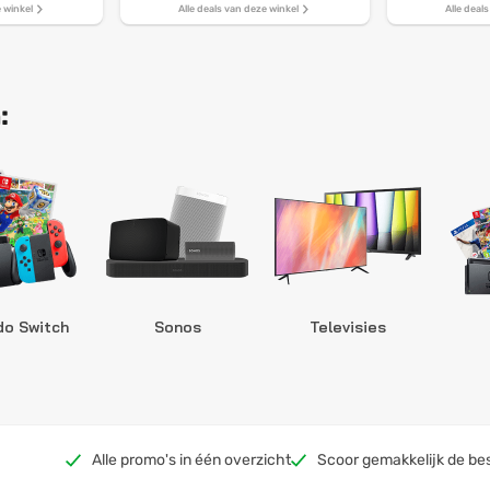
e winkel
Alle deals van deze winkel
Alle deal
:
do Switch
Sonos
Televisies
Alle promo's in één overzicht
Scoor gemakkelijk de be