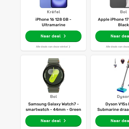
Krëfel
Bol
iPhone 16 128 GB -
Apple iPhone 17
Ultramarine
Black
Naar deal
Naar dea
Alle deals van deze winkel
Alle deals van dez
Bol
Dyso
Samsung Galaxy Watch7 -
Dyson V15s 
smartwatch - 44mm - Green
Submarine draad
en waterz
Naar deal
Naar dea