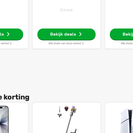
Emma
ls
Bekijk deals
Beki
e winkel
Alle deals van deze winkel
Alle deal
e korting