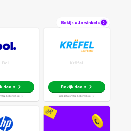
Bekijk alle winkels
Bol
Krëfel
jk deals
Bekijk deals
s van deze winkel
Alle deals van deze winkel