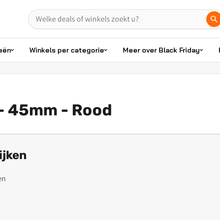
eën
Winkels per categorie
Meer over Black Friday
 - 45mm - Rood
ijken
en