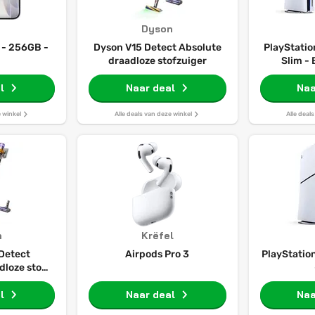
Dyson
 - 256GB -
Dyson V15 Detect Absolute
PlayStation
draadloze stofzuiger
Slim -
Dualse
l
Naar deal
Naa
Co
e winkel
Alle deals van deze winkel
Alle deal
n
Krëfel
Detect
Airpods Pro 3
PlayStation
loze stof-
uiger
l
Naar deal
Naa