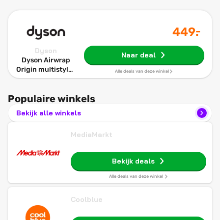
-
449
.
Dyson
Naar deal
Dyson Airwrap
Origin multistyler
Alle deals van deze winkel
en haardroger
(Nikkel/Koper)
Populaire winkels
Bekijk alle winkels
MediaMarkt
Bekijk deals
Alle deals van deze winkel
Coolblue