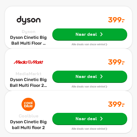
-
399
.
Dyson
Naar deal
Dyson Cinetic Big
Ball Multi Floor 2
Alle deals van deze winkel
sledestofzuiger
-
399
.
MediaMarkt
Naar deal
Dyson Cinetic Big
Ball Multi Floor 2 -
Alle deals van deze winkel
Stofzuiger Met
Zakloze
-
399
.
technologie
Oranje
Coolblue
Naar deal
Dyson Cinetic Big
ball Multi floor 2
Alle deals van deze winkel