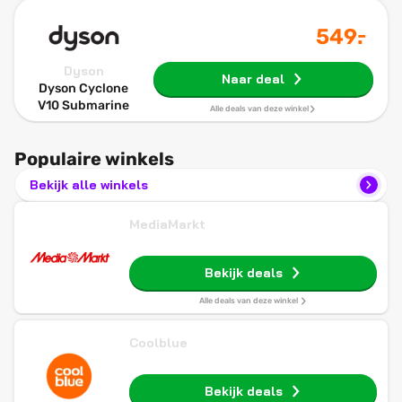
-
549
.
Dyson
Naar deal
Dyson Cyclone
V10 Submarine
Alle deals van deze winkel
Populaire winkels
Bekijk alle winkels
MediaMarkt
Bekijk deals
Alle deals van deze winkel
Coolblue
Bekijk deals