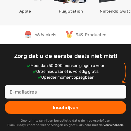
Apple
PlayStation
Nintendo Switc
66 Winkels
949 Producten
Zorg dat u de eerste deals niet mist!
Meer dan 50.000 mensen gingen u voor
Onze nieuwsbrief is volledig gratis
Op ieder moment opzegbaar
Inschrijven
Door u in te schrijven bevestigt u dat u de nieuwsbrief van
BlackFridayExpert.be wilt ontvangen en gaat u akkoord met de
voorwaarden
.