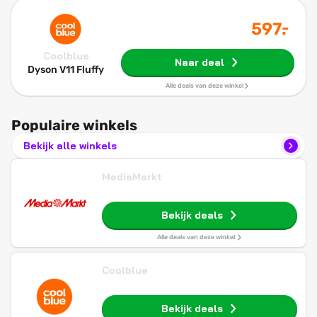
-
597
.
Coolblue
Naar deal
Dyson V11 Fluffy
Alle deals van deze winkel
Populaire winkels
Bekijk alle winkels
MediaMarkt
Bekijk deals
Alle deals van deze winkel
Coolblue
Bekijk deals