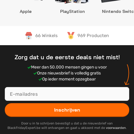
Apple
PlayStation
Nintendo Switc
66 Winkels
969 Producten
Zorg dat u de eerste deals niet mist!
Meer dan 50.000 mensen gingen u voor
Onze nieuwsbrief is volledig gratis
Op ieder moment opzegbaar
Inschrijven
Door u in te schrijven bevestigt u dat u de nieuwsbrief van
BlackFridayExpert.be wilt ontvangen en gaat u akkoord met de
voorwaarden
.