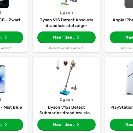
l
Dyson
GB - Zwart
Dyson V15 Detect Absolute
Apple iPh
draadloze stofzuiger
l
Naar deal
Naa
e winkel
Alle deals van deze winkel
Alle deal
l
Dyson
- Mist Blue
Dyson V15s Detect
PlayStation
Submarine draadloze stof-
en waterzuiger
l
Naar deal
Naa