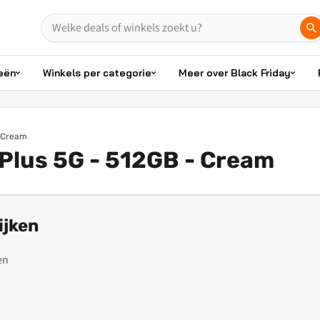
eën
Winkels per categorie
Meer over Black Friday
b Cream
Plus 5G - 512GB - Cream
ijken
en