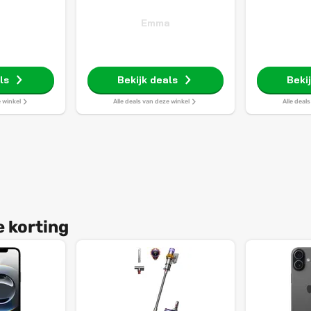
Emma
ls
Bekijk deals
Beki
e winkel
Alle deals van deze winkel
Alle deal
e korting