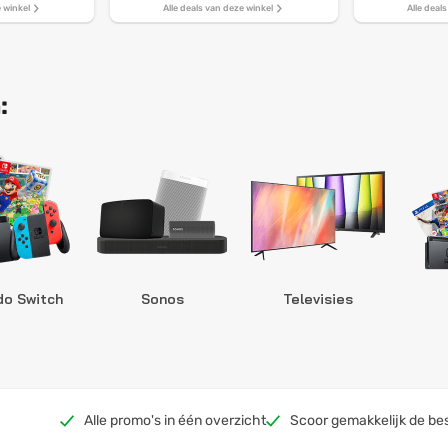
e winkel
Alle deals van deze winkel
Alle deal
:
do Switch
Sonos
Televisies
Alle promo's in één overzicht
Scoor gemakkelijk de be