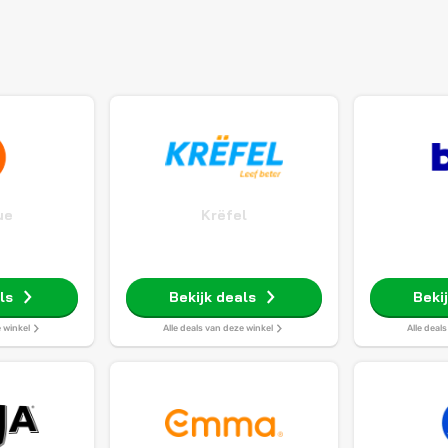
ue
Krëfel
ls
Bekijk deals
Beki
e winkel
Alle deals van deze winkel
Alle deal