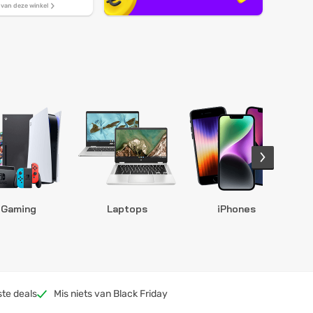
s van deze winkel
Gaming
Laptops
iPhones
S
ste deals
Mis niets van Black Friday