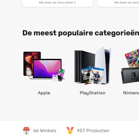
Alle deals van deze winkel
Alle deals van dez
De meest populaire categorieën
Apple
PlayStation
Ninten
66 Winkels
957 Producten