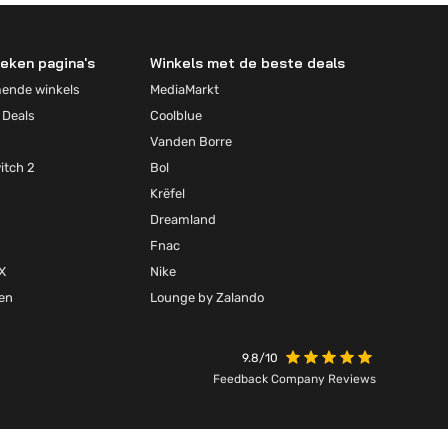
eken pagina's
Winkels met de beste deals
mende winkels
MediaMarkt
 Deals
Coolblue
Vanden Borre
itch 2
Bol
Krëfel
Dreamland
Fnac
X
Nike
ten
Lounge by Zalando
9.8/10
Feedback Company Reviews