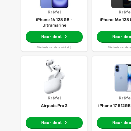
Krëfel
Krëfe
iPhone 16 128 GB -
iPhone 16e 128 
Ultramarine
Naar deal
Naar dea
Alle deals van deze winkel
Alle deals van dez
Krëfel
Krëfe
Airpods Pro 3
iPhone 17 512GB 
Naar deal
Naar dea