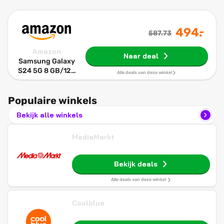
-
494
.
587.73
Amazon
Naar deal
Samsung Galaxy
S24 5G 8 GB/128
Alle deals van deze winkel
GB zwart (onyx
black), dual SIM
Populaire winkels
SM-S921B
Bekijk alle winkels
MediaMarkt
Bekijk deals
Alle deals van deze winkel
Coolblue