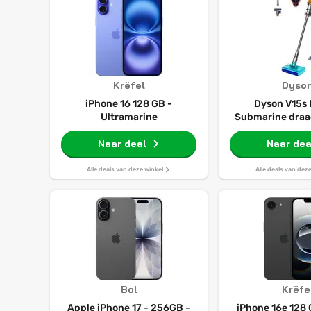
Krëfel
Dyso
iPhone 16 128 GB -
Dyson V15s 
Ultramarine
Submarine draad
en waterz
Naar deal
Naar dea
Alle deals van deze winkel
Alle deals van dez
Bol
Krëfe
Apple iPhone 17 - 256GB -
iPhone 16e 128 