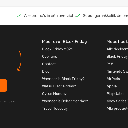
Alle promo's in één overzicht
Scoor gemakkelijk de be
Meer over Black Friday
Meest bek
Black Friday 2026
Alle deelne
Over ons
Black Friday
Contact
PS5
Blog
Nintendo Sw
Wanneer is Black Friday?
AirPods
Wat is Black Friday?
Apple
Cyber Monday
Playstation
Wanneer is Cyber Monday?
Xbox Series 
xpert.be wilt
Travel Tuesday
Alle produc