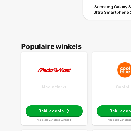
Samsung Galaxy 
Ultra Smartphone 
GB Android 5G 12
RAM AI Display 6,8 
Dynamic AMOLED 
fotocamera 200 
5.000 mAh (zwar
Populaire winkels
MediaMarkt
Coolbl
Bekijk deals
Bekijk dea
Alle deals van deze winkel
Alle deals van dez