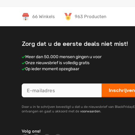
66 Winkels
963 Producten
Zorg dat u de eerste deals niet mist!
Meer dan 50.000 mensen gingen u voor
Onze nieuwsbrief is volledig gratis
Op ieder moment opzegbaar
Inschrijven
Door u in te schrijven bevestigt u dat u de nieuwsbrief van BlackFridayE
ontvangen en gaat u akkoord met de
voorwaarden
.
Volg ons!