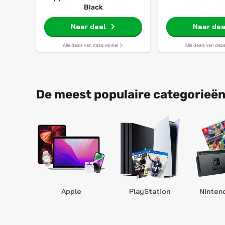
Black
Naar deal
Naar dea
Alle deals van deze winkel
Alle deals van dez
De meest populaire categorieën
Apple
PlayStation
Ninten