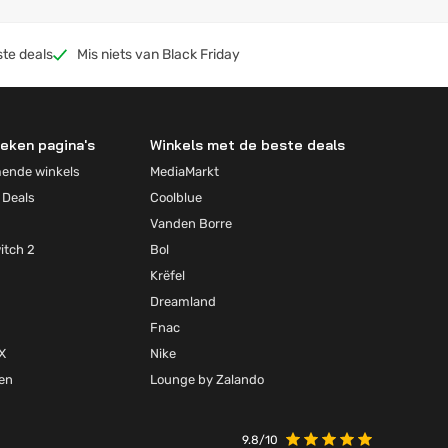
ste deals
Mis niets van Black Friday
eken pagina's
Winkels met de beste deals
mende winkels
MediaMarkt
 Deals
Coolblue
Vanden Borre
itch 2
Bol
Krëfel
Dreamland
Fnac
X
Nike
ten
Lounge by Zalando
9.8/10