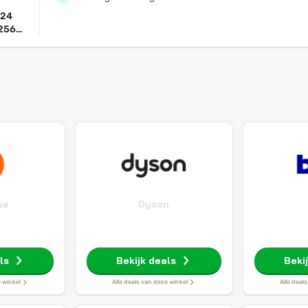
S24
256
 GB
inch
2 x
MP
t)
ue
Dyson
ls
Bekijk deals
Beki
e winkel
Alle deals van deze winkel
Alle deal