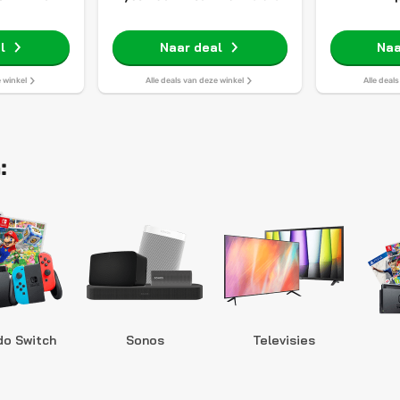
l
Naar deal
Naa
e winkel
Alle deals van deze winkel
Alle deal
:
do Switch
Sonos
Televisies