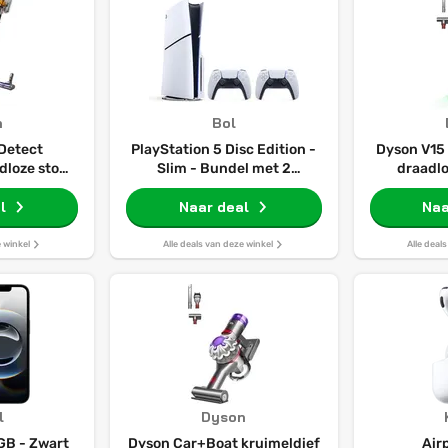
n
Bol
Detect
PlayStation 5 Disc Edition -
Dyson V15
loze stof-
Slim - Bundel met 2
draadlo
uiger
Dualsense Draadloze
l
Naar deal
Controllers
Naa
e winkel
Alle deals van deze winkel
Alle deal
l
Dyson
GB - Zwart
Dyson Car+Boat kruimeldief
Air