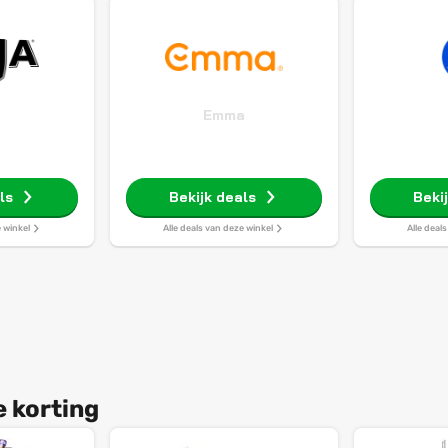
Emma
ls
Bekijk deals
Beki
e winkel
Alle deals van deze winkel
Alle deal
e korting