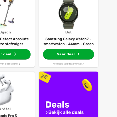
Dyson
Bol
 Detect Absolute
Samsung Galaxy Watch7 -
ze stofzuiger
smartwatch - 44mm - Green
r deal
Naar deal
s van deze winkel
Alle deals van deze winkel
Deals
Krëfel
Bekijk alle deals
pods Pro 3