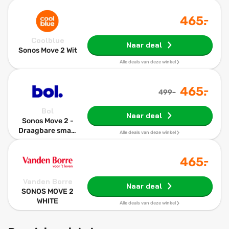
-
465
.
Coolblue
Naar deal
Sonos Move 2 Wit
Alle deals van deze winkel
-
465
.
499-
Bol
Naar deal
Sonos Move 2 -
Draagbare smart
Alle deals van deze winkel
speaker - Wifi &
Bluetooth - Tot
-
465
.
24 uur
batterijduur -
Waterbestendig -
Vanden Borre
Naar deal
Wit
SONOS MOVE 2
WHITE
Alle deals van deze winkel