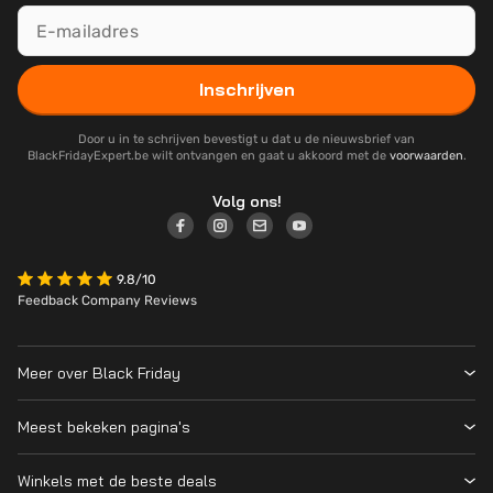
Inschrijven
Door u in te schrijven bevestigt u dat u de nieuwsbrief van
BlackFridayExpert.be wilt ontvangen en gaat u akkoord met de
voorwaarden
.
Volg ons!
9.8/10
Feedback Company Reviews
Meer over Black Friday
Black Friday 2026
Meest bekeken pagina's
Over ons
Alle deelnemende winkels
Contact
Winkels met de beste deals