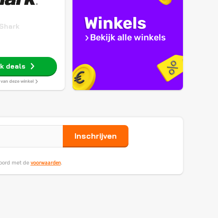
Winkels
Shark
Bekijk alle winkels
jk deals
s van deze winkel
Inschrijven
voorwaarden
koord met de
.