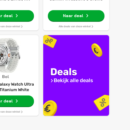
r deal
Naar deal
s van deze winkel
Alle deals van deze winkel
Deals
Bol
Bekijk alle deals
laxy Watch Ultra
 Titanium White
r deal
s van deze winkel