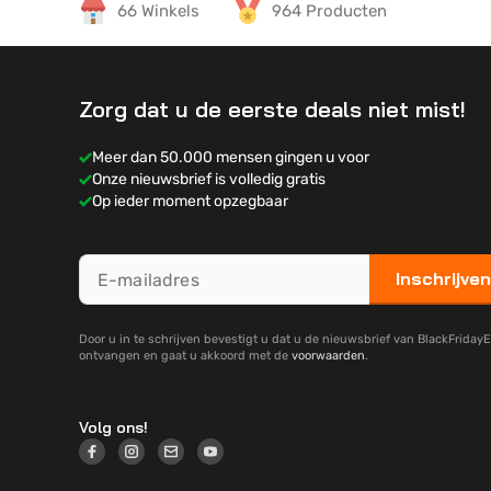
66 Winkels
964 Producten
Zorg dat u de eerste deals niet mist!
Meer dan 50.000 mensen gingen u voor
Onze nieuwsbrief is volledig gratis
Op ieder moment opzegbaar
Inschrijven
Door u in te schrijven bevestigt u dat u de nieuwsbrief van BlackFridayE
ontvangen en gaat u akkoord met de
voorwaarden
.
Volg ons!