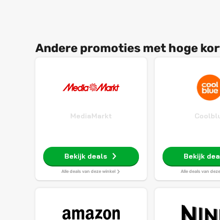
Andere promoties met hoge kor
MediaMarkt
Coolbl
Bekijk deals
Bekijk dea
Alle deals van deze winkel
Alle deals van dez