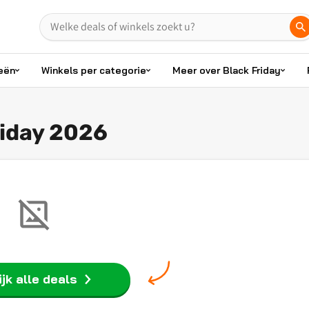
eën
Winkels per categorie
Meer over Black Friday
riday 2026
jk alle deals