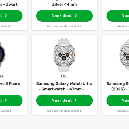
s - Zwart
Zilver 44mm
l
Naar deal
Naa
e winkel
Alle deals van deze winkel
Alle deal
ue
Bol
ve 5 Paars
Samsung Galaxy Watch Ultra
Samsung Ga
- Smartwatch - 47mm - E-
(2025) -
simkaart - Titanium White
l
Naar deal
Naa
e winkel
Alle deals van deze winkel
Alle deal