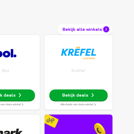
Bekijk alle winkels
Bol
Krëfel
jk deals
Bekijk deals
s van deze winkel
Alle deals van deze winkel