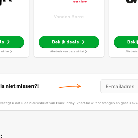
Vanden Borre
ls
Bekijk deals
Beki
e winkel
Alle deals van deze winkel
Alle deal
ls niet missen?!
bevestigt u dat u de nieuwsbrief van BlackFridayExpert.be wilt ontvangen en gaat u ak
: