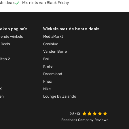
ste deals
Mis niets van Black Friday
eken pagina's
Winkels met de beste deals
mende winkels
MediaMarkt
 Deals
Coolblue
Vanden Borre
itch 2
Bol
Krëfel
Dreamland
Fnac
X
Nike
ten
Lounge by Zalando
9.8/10
Feedback Company Reviews