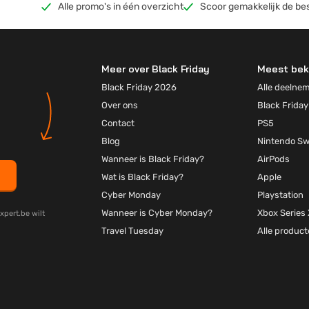
Alle promo's in één overzicht
Scoor gemakkelijk de be
Meer over Black Friday
Meest bek
Black Friday 2026
Alle deelne
Over ons
Black Friday
Contact
PS5
Blog
Nintendo Sw
Wanneer is Black Friday?
AirPods
Wat is Black Friday?
Apple
Cyber Monday
Playstation
Wanneer is Cyber Monday?
Xbox Series 
xpert.be wilt
Travel Tuesday
Alle produc