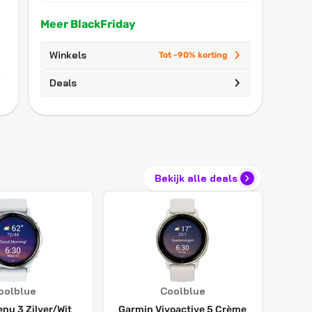
Meer BlackFriday
Winkels
Tot -90% korting
Deals
Bekijk alle deals
oolblue
Coolblue
nu 3 Zilver/Wit
Garmin Vivoactive 5 Crème