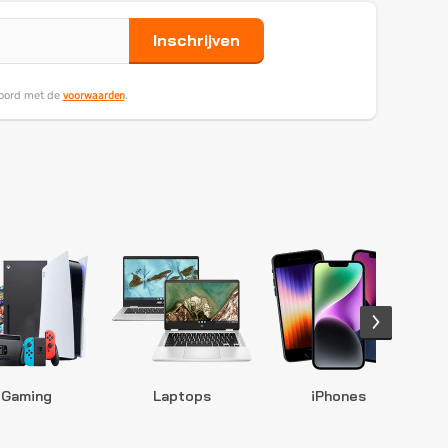
Inschrijven
voorwaarden
koord met de
.
Gaming
Laptops
iPhones
S