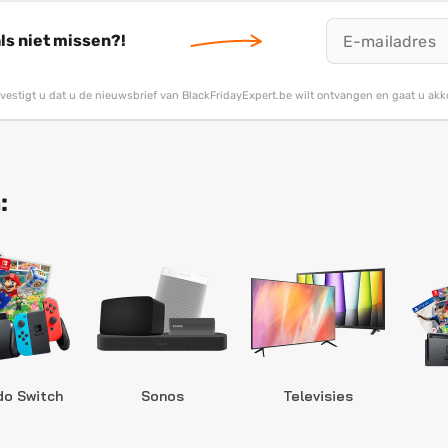
ls niet missen?!
bevestigt u dat u de nieuwsbrief van BlackFridayExpert.be wilt ontvangen en gaat u ak
:
do Switch
Sonos
Televisies