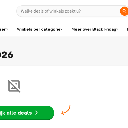
eën
Winkels per categorie
Meer over Black Friday
026
jk alle deals