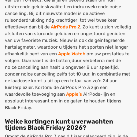
van de Pro-reeks, die al jaren bekend staan om hun
uitstekende geluidskwaliteit en indrukwekkende noise
cancelling. Bij dit nieuwste model is de actieve
ruisonderdrukking nóg krachtiger: tot wel twee keer
effectiever dan bij de
AirPods Pro 2
. Zo kunt u zich volledig
afsluiten van storende geluiden en ongestoord genieten
van uw favoriete muziek. Nieuw is ook de geïntegreerde
hartslagmeter, waardoor u tijdens het sporten niet langer
afhankelijk bent van een
Apple Watch
om uw prestaties te
volgen. Daarnaast is de batterijduur verbeterd: met de
noice cancelling aan haalt u ongeveer 8 uur speeltijd,
zonder noice cancelling zelfs tot 10 uur. In combinatie met
de laadcase komt u uit op een totaal van zo’n 24 uur
luisterplezier. Kortom: de AirPods Pro 3 zijn een
waardevolle toevoeging aan
Apple’s
AirPods-lijn en
absoluut interessant om in de gaten te houden tijdens
Black Friday.
Welke kortingen kunt u verwachten
tijdens Black Friday 2026?
Omdat de AirPods Pro 3 pas dit jaar gelanceerd zijn, is de