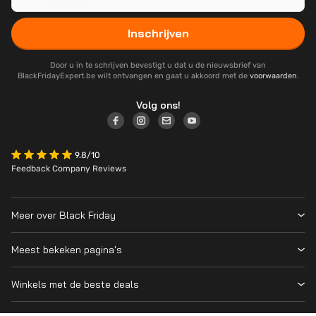
Inschrijven
Door u in te schrijven bevestigt u dat u de nieuwsbrief van
BlackFridayExpert.be wilt ontvangen en gaat u akkoord met de
voorwaarden
.
Volg ons!
9.8/10
Feedback Company Reviews
Meer over Black Friday
Black Friday 2026
Meest bekeken pagina's
Over ons
Alle deelnemende winkels
Contact
Winkels met de beste deals
Black Friday Deals
Blog
MediaMarkt
PS5