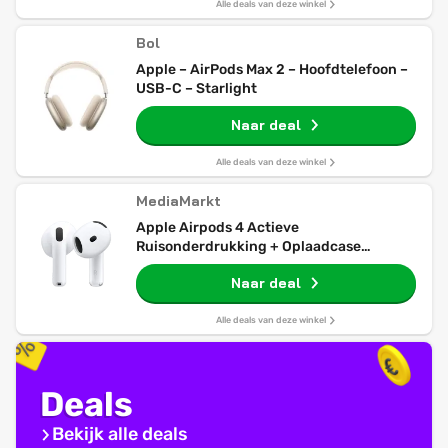
Alle deals van deze winkel
Bol
Apple – AirPods Max 2 – Hoofdtelefoon –
USB-C – Starlight
Naar deal
Alle deals van deze winkel
MediaMarkt
Apple Airpods 4 Actieve
Ruisonderdrukking + Oplaadcase
Mxp93zm/a In-ear Draadloze Oordopjes
Naar deal
Met Noise-cancelling Wit
Alle deals van deze winkel
Deals
Bekijk alle deals