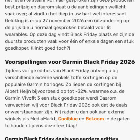
het leven te staan! Normaal gesproken zijn deze producten
best prijzig en daarom slaat u de aanbiedingen wellicht
vaak over; al vindt u het diep in uw hart wel interessant.
Gelukkig is er op 27 november 2026 een uitzondering op
de prijs die u normaal gesproken betaald voor fit
wearables. Op deze dag vindt Black Friday plaats en zijn de
duurste producten vaak voor één of enkele dagen een stuk
goedkoper. Klinkt goed toch?!
Voorspellingen voor Garmin Black Friday 2026
Tijdens vorige edities van Black Friday ontving u bij
verschillende externe winkels toffe kortingen op de
populaire Garmin horloges. Zo liepen de kortingen bij
Albert Heijn bijvoorbeeld op tot -32%, waarmee o.a. de
Garmin Vivofit 3 een stuk goedkoper werd! Daarom
verwachten wij voor
Black Friday 2026
ook dat de deals
onweerstaanbaar zijn. Wij raden u dan ook aan externe
winkels als MediaMarkt,
Coolblue
en
Bol.com
in de gaten
te houden tijdens deze feestdag!
Garmin Black Friday deals van eerdere edities