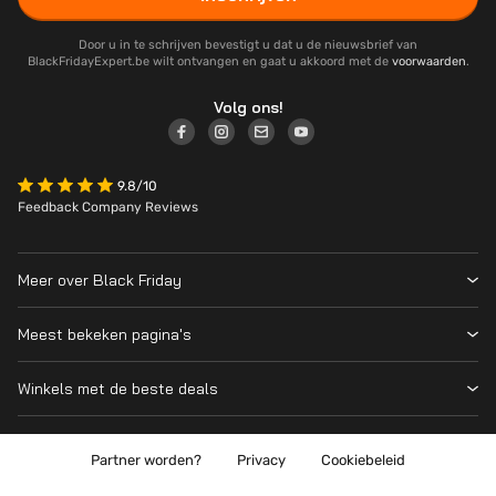
Door u in te schrijven bevestigt u dat u de nieuwsbrief van
BlackFridayExpert.be wilt ontvangen en gaat u akkoord met de
voorwaarden
.
Volg ons!
9.8/10
Feedback Company Reviews
Meer over Black Friday
Black Friday 2026
Meest bekeken pagina's
Over ons
Alle deelnemende winkels
Contact
Winkels met de beste deals
Black Friday Deals
Blog
MediaMarkt
PS5
Wanneer is Black Friday?
Coolblue
Partner worden?
Privacy
Cookiebeleid
Nintendo Switch 2
Wat is Black Friday?
Vanden Borre