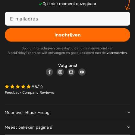
Op ieder moment opzegbaar
Inschrijven
Door u in te schrijven bevestigt u dat u de nieuwsbrief van
BlackFridayExpert.be wilt ontvangen en gaat u akkoord met de
voorwaarden
.
Volg ons!
9.8/10
Feedback Company Reviews
Meer over Black Friday
Black Friday 2026
Meest bekeken pagina's
Over ons