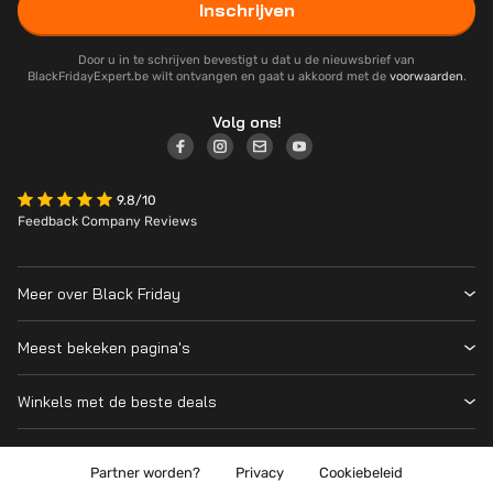
Inschrijven
Door u in te schrijven bevestigt u dat u de nieuwsbrief van
BlackFridayExpert.be wilt ontvangen en gaat u akkoord met de
voorwaarden
.
Volg ons!
9.8/10
Feedback Company Reviews
Meer over Black Friday
Black Friday 2026
Meest bekeken pagina's
Over ons
Alle deelnemende winkels
Contact
Winkels met de beste deals
Black Friday Deals
Blog
MediaMarkt
PS5
Wanneer is Black Friday?
Coolblue
Partner worden?
Privacy
Cookiebeleid
Nintendo Switch 2
Wat is Black Friday?