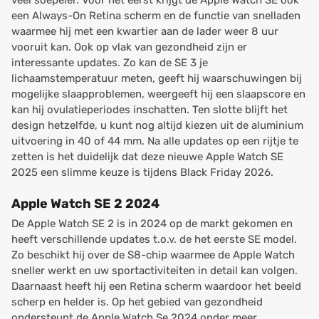
veel soepeler. Voor het eerst krijgt de Apple Watch SE ook
een Always-On Retina scherm en de functie van snelladen
waarmee hij met een kwartier aan de lader weer 8 uur
vooruit kan. Ook op vlak van gezondheid zijn er
interessante updates. Zo kan de SE 3 je
lichaamstemperatuur meten, geeft hij waarschuwingen bij
mogelijke slaapproblemen, weergeeft hij een slaapscore en
kan hij ovulatieperiodes inschatten. Ten slotte blijft het
design hetzelfde, u kunt nog altijd kiezen uit de aluminium
uitvoering in 40 of 44 mm. Na alle updates op een rijtje te
zetten is het duidelijk dat deze nieuwe Apple Watch SE
2025 een slimme keuze is tijdens Black Friday 2026.
Apple Watch SE 2 2024
De Apple Watch SE 2 is in 2024 op de markt gekomen en
heeft verschillende updates t.o.v. de het eerste SE model.
Zo beschikt hij over de S8-chip waarmee de Apple Watch
sneller werkt en uw sportactiviteiten in detail kan volgen.
Daarnaast heeft hij een Retina scherm waardoor het beeld
scherp en helder is. Op het gebied van gezondheid
ondersteunt de Apple Watch Se 2024 onder meer